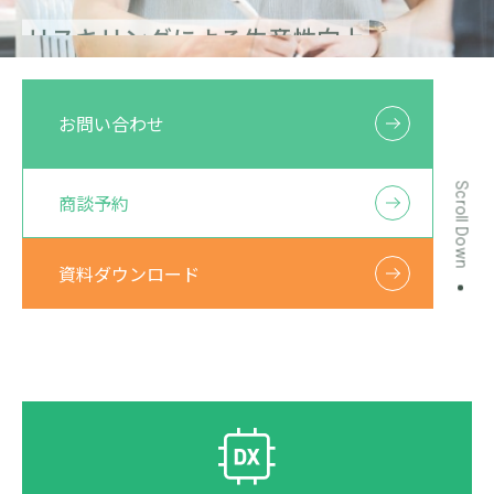
リスキリングによる生産性向上
誰もが活躍できるよう
社員一人ひとりの「SELFing」
企業価値と人的資本価値を上げる
お問い合わせ
お問い合わせ
お問い合わせ
Scroll Down
商談予約
商談予約
商談予約
資料ダウンロード
資料ダウンロード