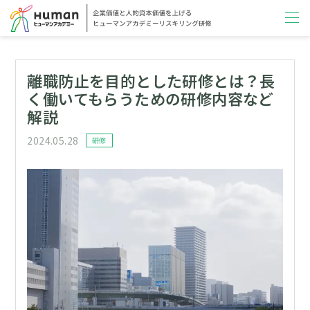
離職防止を目的とした研修とは？長
く働いてもらうための研修内容など
解説
2024.05.28
カテゴリー
研修
投稿日