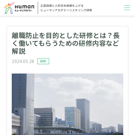
離職防止を目的とした研修とは？長
く働いてもらうための研修内容など
解説
2024.05.28
カテゴリー
研修
投稿日